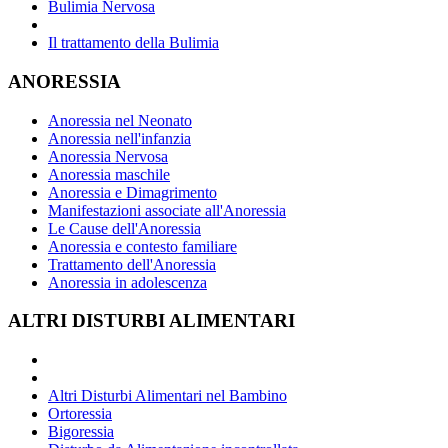
Bulimia Nervosa
Il trattamento della Bulimia
ANORESSIA
Anoressia nel Neonato
Anoressia nell'infanzia
Anoressia Nervosa
Anoressia maschile
Anoressia e Dimagrimento
Manifestazioni associate all'Anoressia
Le Cause dell'Anoressia
Anoressia e contesto familiare
Trattamento dell'Anoressia
Anoressia in adolescenza
ALTRI DISTURBI ALIMENTARI
Altri Disturbi Alimentari nel Bambino
Ortoressia
Bigoressia