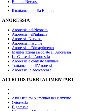
Bulimia Nervosa
Il trattamento della Bulimia
ANORESSIA
Anoressia nel Neonato
Anoressia nell'infanzia
Anoressia Nervosa
Anoressia maschile
Anoressia e Dimagrimento
Manifestazioni associate all'Anoressia
Le Cause dell'Anoressia
Anoressia e contesto familiare
Trattamento dell'Anoressia
Anoressia in adolescenza
ALTRI DISTURBI ALIMENTARI
Altri Disturbi Alimentari nel Bambino
Ortoressia
Bigoressia